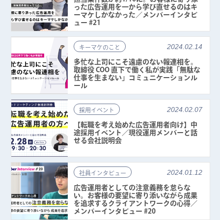
った広告運用を一から学び直せるのはキ
ーマケしかなかった／メンバーインタビ
ュー #21
2024.02.14
キーマケのこと
多忙な上司にこそ遠慮のない報連相を。
取締役 COO 直下で働く私が実践「無駄な
仕事を生まない」コミュニケーションル
ール
2024.02.07
採用イベント
【転職を考え始めた広告運用者向け】中
途採用イベント／現役運用メンバーと話
せる会社説明会
2024.01.12
社員インタビュー
広告運用者としての注意義務を怠らな
い。お客様の要望に寄り添いながら成果
を追求するクライアントワークの心得／
メンバーインタビュー #20