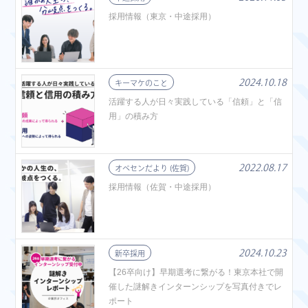
採用情報（東京・中途採用）
2024.10.18
キーマケのこと
活躍する人が日々実践している「信頼」と「信
用」の積み方
2022.08.17
オペセンだより (佐賀)
採用情報（佐賀・中途採用）
2024.10.23
新卒採用
【26卒向け】早期選考に繋がる！東京本社で開
催した謎解きインターンシップを写真付きでレ
ポート