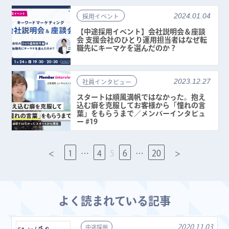
2024.01.04
採用イベント
【中途採用イベント】会社説明会＆座談
会 支援会社のひとり運用担当者はなぜ転
職先にキーマケを選んだのか？
2023.12.27
社員インタビュー
スタートは順風満帆ではなかった。抱え
込む癖を克服してお客様から「憧れの言
葉」をもらうまで／メンバーインタビュ
ー #19
<
1
…
4
5
6
…
20
>
よく読まれている記事
2020.11.03
中途採用