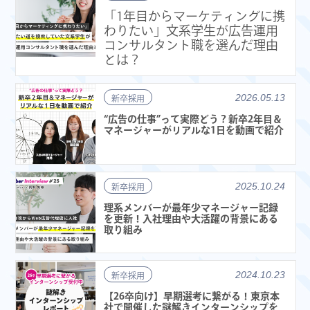
「1年目からマーケティングに携
わりたい」文系学生が広告運用
コンサルタント職を選んだ理由
とは？
2026.05.13
新卒採用
“広告の仕事”って実際どう？新卒2年目＆
マネージャーがリアルな1日を動画で紹介
2025.10.24
新卒採用
理系メンバーが最年少マネージャー記録
を更新！入社理由や大活躍の背景にある
取り組み
2024.10.23
新卒採用
【26卒向け】早期選考に繋がる！東京本
社で開催した謎解きインターンシップを