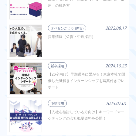
用」の積み方
2022.08.17
オペセンだより (佐賀)
採用情報（佐賀・中途採用）
2024.10.23
新卒採用
【26卒向け】早期選考に繋がる！東京本社で開
催した謎解きインターンシップを写真付きでレ
ポート
2025.07.01
中途採用
【入社を検討している方向け】キーワードマー
ケティングの会社概要資料を公開！