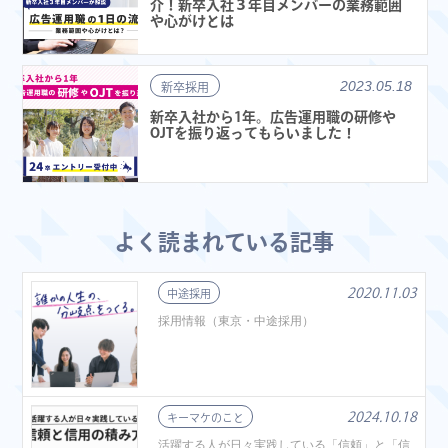
介！新卒入社３年目メンバーの業務範囲
や心がけとは
2023.05.18
新卒採用
新卒入社から1年。広告運用職の研修や
OJTを振り返ってもらいました！
よく読まれている記事
2020.11.03
中途採用
採用情報（東京・中途採用）
2024.10.18
キーマケのこと
活躍する人が日々実践している「信頼」と「信