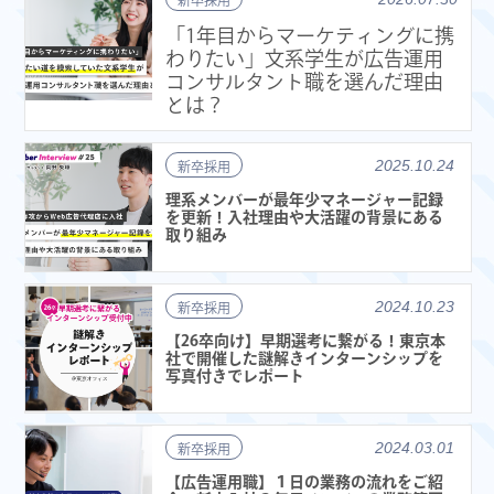
「1年目からマーケティングに携
わりたい」文系学生が広告運用
コンサルタント職を選んだ理由
とは？
2025.10.24
新卒採用
理系メンバーが最年少マネージャー記録
を更新！入社理由や大活躍の背景にある
取り組み
2024.10.23
新卒採用
【26卒向け】早期選考に繋がる！東京本
社で開催した謎解きインターンシップを
写真付きでレポート
2024.03.01
新卒採用
【広告運用職】１日の業務の流れをご紹