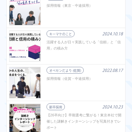
採用情報（東京・中途採用）
2024.10.18
キーマケのこと
活躍する人が日々実践している「信頼」と「信
用」の積み方
2022.08.17
オペセンだより (佐賀)
採用情報（佐賀・中途採用）
2024.10.23
新卒採用
【26卒向け】早期選考に繋がる！東京本社で開
催した謎解きインターンシップを写真付きでレ
ポート