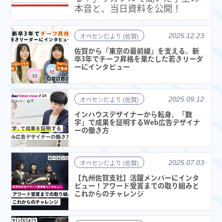
本音と、当日資料を公開！
2025.12.23
オペセンだより (佐賀)
佐賀から「東京の最前線」を支える。新
卒3年でチーフ昇格を果たした若きリーダ
ーにインタビュー
2025.09.12
オペセンだより (佐賀)
インハウスデザイナーから転身。「数
字」で成果を証明するWeb広告デザイナ
ーの働き方
2025.07.03
オペセンだより (佐賀)
【九州佐賀支社】活躍メンバーにインタ
ビュー！アワード受賞までの取り組みと
これからのチャレンジ