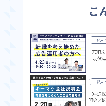
こ
採用
【転職を
／現役運
採用
【中途採
明会／転