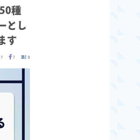
50種
ーとし
ます
?
?
0