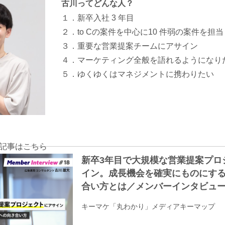
古川ってどんな人？
１．新卒入社 3 年目
２．to Cの案件を中心に10 件弱の案件を担当
３．重要な営業提案チームにアサイン
４．マーケティング全般を語れるようになり
５．ゆくゆくはマネジメントに携わりたい
記事はこちら
新卒3年目で大規模な営業提案プロ
イン。成長機会を確実にものにす
合い方とは／メンバーインタビュー #18 |
ップ｜株式会社キーワードマーケ
キーマケ「丸わかり」メディアキーマップ