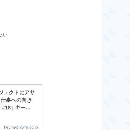
たい
ジェクトにアサ
る仕事への向き
 キーマ
ティング
keymap.kwm.co.jp