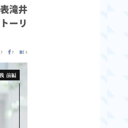
表滝井
トーリ
?
?
1