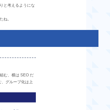
りと考えるようにな
たね。
む、横は SEO だ
む、グループ化は上