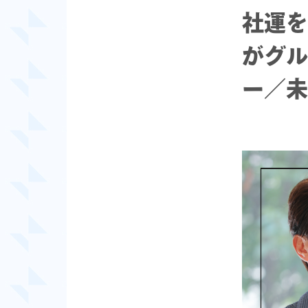
社運を
がグル
ー／未