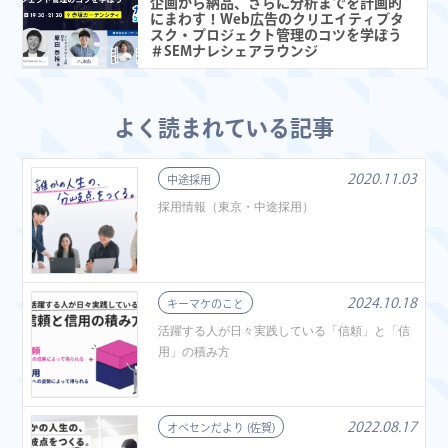
企画から納品、さらに分析までを計画的
にまわす！Web広告のクリエイティブタ
スク・プロジェクト管理のコツを学ぼう
＃SEMナレシェアラウンジ
よく読まれている記事
2020.11.03
中途採用
採用情報（東京・中途採用）
2024.10.18
キーマケのこと
活躍する人が日々実践している「信頼」と「信
用」の積み方
2022.08.17
オペセンだより (佐賀)