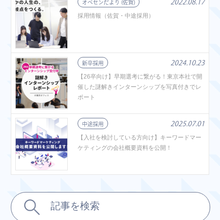
2022.08.17
オペセンだより (佐賀)
採用情報（佐賀・中途採用）
2024.10.23
新卒採用
【26卒向け】早期選考に繋がる！東京本社で開
催した謎解きインターンシップを写真付きでレ
ポート
2025.07.01
中途採用
【入社を検討している方向け】キーワードマー
ケティングの会社概要資料を公開！